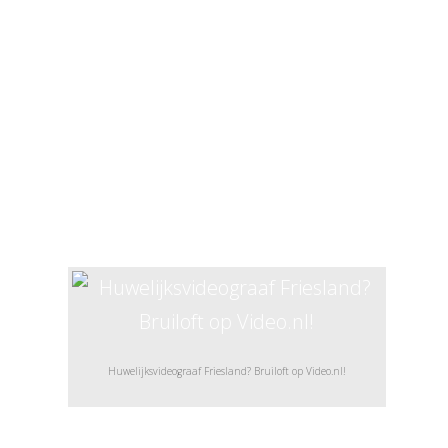
beelden van jaren geleden weer
terugkijkt. Een video, waarin je bij wijze
van spreken ome Sjaak en tante Sjaan
weer dansend terugziet. Of beelden van
familieleden, die je in de tussentijd zijn
ontvallen… Dan zijn zulke beelden goud
waard om weer naar terug te kijken!
Huwelijksvideograaf Friesland? Bruiloft op Video.nl!