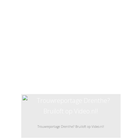
wordt pas echt een feest als je de
beelden van jaren geleden weer
terugkijkt. Een video, waarin je bij wijze
van spreken ome Sjaak en tante Sjaan
weer dansend terugziet. Of beelden van
familieleden, die je in de tussentijd zijn
ontvallen… Dan zijn zulke beelden goud
waard om weer naar terug te kijken!
Trouwreportage Drenthe? Bruiloft op Video.nl!