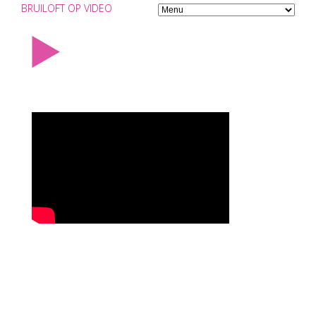
BRUILOFT OP VIDEO
TROUWREPORTAGE
DRENTHE
Trouwreportage Drenthe? Bruiloft op Video.nl!