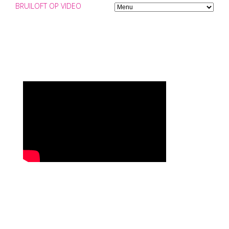
BRUILOFT OP VIDEO
VIDEOGRAAF BRUILOFT
DRENTHE
Videograaf bruiloft Drenthe? Bruiloft op Video.nl!