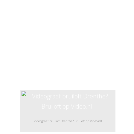
wordt pas echt een feest als je de
beelden van jaren geleden weer
terugkijkt. Een video, waarin je bij wijze
van spreken ome Sjaak en tante Sjaan
weer dansend terugziet. Of beelden van
familieleden, die je in de tussentijd zijn
ontvallen… Dan zijn zulke beelden goud
waard om weer naar terug te kijken!
Videograaf bruiloft Drenthe? Bruiloft op Video.nl!