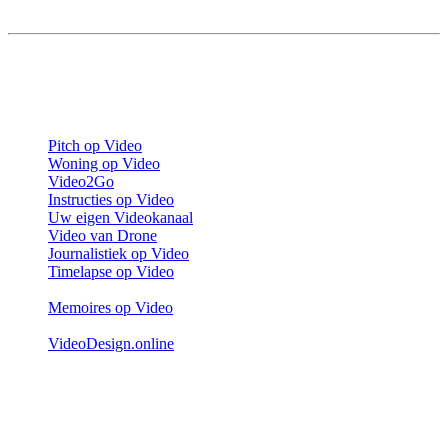
Bruiloft op Video is een onderdeel van VideoDesign.online.
Heb je wellicht ook belang bij een van onze andere videoproducten:
Pitch op Video
, voor sollicitatievideo’s
Woning op Video
, voor woningvideo’s
Video2Go
, de snelle, betaalbare video
Instructies op Video
, voor instructievideo’s
Uw eigen Videokanaal
, voor een zakelijk videokanaal
Video van Drone
, voor een professionele dronevideo
Journalistiek op Video
, voor journalistieke videoreportages
Timelapse op Video
, voor een wordings- of productieproces
op video
Memoires op Video
, het perfecte eerbetoon aan geliefde
grootouders!
VideoDesign.online
, voor bedrijfsfilms en websites voor de
(klein-)zakelijke markt