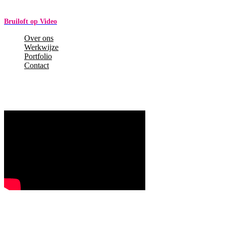
Bruiloft op Video
Over ons
Werkwijze
Portfolio
Contact
Videograaf bruiloft Friesland
Videograaf bruiloft Friesland? Bruiloft op Video.nl!